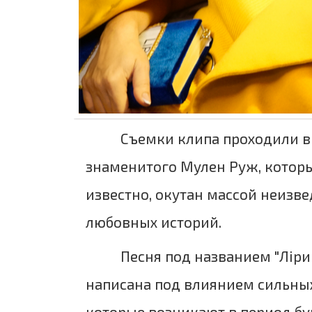
Съемки клипа проходили в
знаменитого Мулен Руж, которы
известно, окутан массой неизв
любовных историй.
Песня под названием "Ліри
написана под влиянием сильны
которые возникают в период б