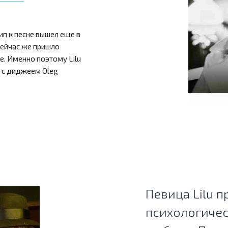
ип к песне вышел еще в
Сейчас же пришло
е. Именно поэтому Lilu
 с диджеем Oleg
Певица Lilu 
психологичес