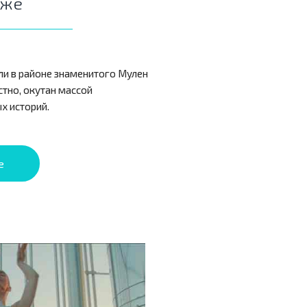
иже
ли в районе знаменитого Мулен
стно, окутан массой
х историй.
е