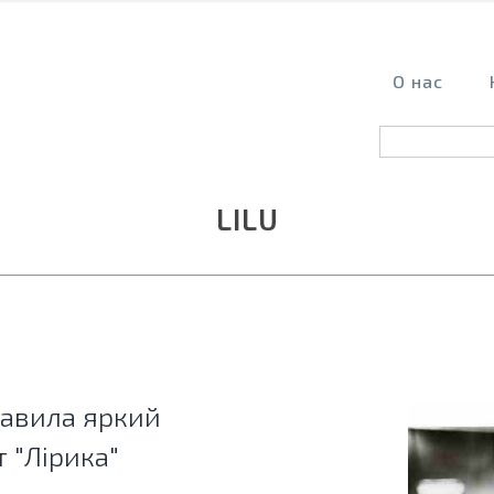
О нас
LILU
тавила яркий
 "Лірика"