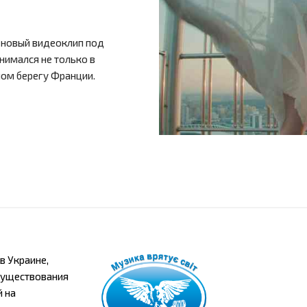
 новый видеоклип под
нимался не только в
ном берегу Франции.
в Украине,
 существования
й на